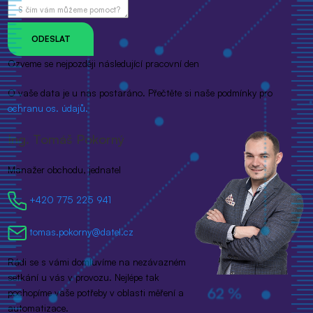
S čím vám můžeme pomoct?
Ozveme se nejpozději následující pracovní den
O vaše data je u nás postaráno. Přečtěte si naše podmínky pro
ochranu os. údajů.
Ing. Tomáš Pokorný
Manažer obchodu, jednatel
+420 775 225 941
tomas.pokorny@datel.cz
Rádi se s vámi domluvíme na nezávazném
setkání u vás v provozu. Nejlépe tak
pochopíme vaše potřeby v oblasti měření a
automatizace.