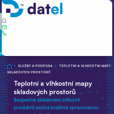
my
SLUŽBY A PODPORA
TEPLOTNÍ A VLHKOSTNÍ MAPY
SKLADOVÝCH PROSTORŮ
Teplotní a vlhkostní mapy
skladových prostorů
Bezpečné skladování citlivých
produktů začíná kvalitně zpracovanou