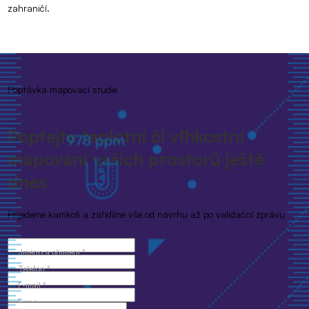
zahraničí.
Poptávka mapovací studie
Poptejte teplotní či vlhkostní
mapování vašich prostorů ještě
dnes
Přijedeme kamkoli a zařídíme vše od návrhu až po validační zprávu
Jméno a příjmení *
Telefon *
E-mail *
Firma