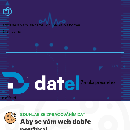
Rádi se s vámi sejdeme i online na platformě
MS Teams
Záruka přesného
měření
Jsme výhradní dodavatelé pro ČR a SK
SOUHLAS SE ZPRACOVÁNÍM DAT
Aby se vám web dobře
používal