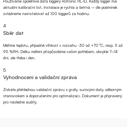
Používáme spolehlivé data loggery Rotronic HL-1D. Každý logger má
aktuální kalibrační list. Instalace je rychlá a šetrná – dle podmínek
zvládneme nainstalovat až 100 loggerů za hodinu.
4
Sběr dat
Měříme teplotu, případně vlhkost v rozsahu -30 až +70 °C, resp. 5 až
95 %RH. Délku měření přizpůsobíme vašim potřebám, obvykle 7–14
dní, ale třeba i den.
5
Vyhodnocení a validační zpráva
Získáte přehlednou validační zprávu s grafy, surovými daty, odborným
stanoviskem a doporučeními pro optimalizaci. Dokument je připravený
pro následné audity.